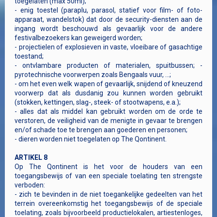
toegelaten (max 50ml);
- enig toestel (paraplu, parasol, statief voor film- of foto-
apparaat, wandelstok) dat door de security-diensten aan de
ingang wordt beschouwd als gevaarlijk voor de andere
festivalbezoekers kan geweigerd worden;
- projectielen of explosieven in vaste, vloeibare of gasachtige
toestand;
- ontvlambare producten of materialen, spuitbussen; -
pyrotechnische voorwerpen zoals Bengaals vuur, ...;
- om het even welk wapen of gevaarlijk, snijdend of kneuzend
voorwerp dat als dusdanig zou kunnen worden gebruikt
(stokken, kettingen, slag-, steek- of stootwapens, e.a.);
- alles dat als middel kan gebruikt worden om de orde te
verstoren, de veiligheid van de menigte in gevaar te brengen
en/of schade toe te brengen aan goederen en personen;
- dieren worden niet toegelaten op The Qontinent.
ARTIKEL 8
Op The Qontinent is het voor de houders van een
toegangsbewijs of van een speciale toelating ten strengste
verboden:
- zich te bevinden in de niet toegankelijke gedeelten van het
terrein overeenkomstig het toegangsbewijs of de speciale
toelating, zoals bijvoorbeeld productielokalen, artiestenloges,