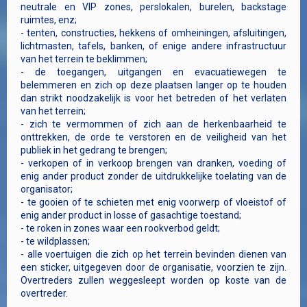
neutrale en VIP zones, perslokalen, burelen, backstage
ruimtes, enz;
- tenten, constructies, hekkens of omheiningen, afsluitingen,
lichtmasten, tafels, banken, of enige andere infrastructuur
van het terrein te beklimmen;
- de toegangen, uitgangen en evacuatiewegen te
belemmeren en zich op deze plaatsen langer op te houden
dan strikt noodzakelijk is voor het betreden of het verlaten
van het terrein;
- zich te vermommen of zich aan de herkenbaarheid te
onttrekken, de orde te verstoren en de veiligheid van het
publiek in het gedrang te brengen;
- verkopen of in verkoop brengen van dranken, voeding of
enig ander product zonder de uitdrukkelijke toelating van de
organisator;
- te gooien of te schieten met enig voorwerp of vloeistof of
enig ander product in losse of gasachtige toestand;
- te roken in zones waar een rookverbod geldt;
- te wildplassen;
- alle voertuigen die zich op het terrein bevinden dienen van
een sticker, uitgegeven door de organisatie, voorzien te zijn.
Overtreders zullen weggesleept worden op koste van de
overtreder.