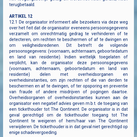
terugbetaald.
ARTIKEL 12
12.1 De organisator informeert alle bezoekers via deze weg
over het feit dat de organisator eveneens persoonsgegevens
verzamelt om onrechtmatig gedrag te verhinderen of te
detecteren, om rechten te beschermen of af te dwingen en
om veiligheidsredenen. Dit betreft de volgende
persoonsgegevens: (voornaam, achternaam, geboortedatum
en land van residentie). Indien wettelijk toegelaten of
verplicht, kan de organisator deze persoonsgegevens
(voornaam, achternaam, geboortedatum en land van
residentie) delen met overheidsorganen en
overheidsinstanties, om zijn rechten of die van derden te
beschermen en af te dwingen, of ter opsporing en preventie
van fraude of andere misdrijven of pogingen daartoe.
Overheidsorganen of overheidsinstanties kunnen aan de
organisator een negatief advies geven m.b.t. de toegang van
een tickethouder tot The Qontinent. De organisator is in dat
geval gerechtigd om de tickethouder toegang tot The
Qontinent te weigeren of hem/haar van The Qontinent
verwijderen. De tickethouder is in dat geval niet gerechtigd op
enige schadevergoeding.