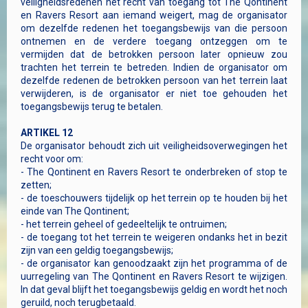
veiligheidsredenen het recht van toegang tot The Qontinent
en Ravers Resort aan iemand weigert, mag de organisator
om dezelfde redenen het toegangsbewijs van die persoon
ontnemen en de verdere toegang ontzeggen om te
vermijden dat de betrokken persoon later opnieuw zou
trachten het terrein te betreden. Indien de organisator om
dezelfde redenen de betrokken persoon van het terrein laat
verwijderen, is de organisator er niet toe gehouden het
toegangsbewijs terug te betalen.
ARTIKEL 12
De organisator behoudt zich uit veiligheidsoverwegingen het
recht voor om:
- The Qontinent en Ravers Resort te onderbreken of stop te
zetten;
- de toeschouwers tijdelijk op het terrein op te houden bij het
einde van The Qontinent;
- het terrein geheel of gedeeltelijk te ontruimen;
- de toegang tot het terrein te weigeren ondanks het in bezit
zijn van een geldig toegangsbewijs;
- de organisator kan genoodzaakt zijn het programma of de
uurregeling van The Qontinent en Ravers Resort te wijzigen.
In dat geval blijft het toegangsbewijs geldig en wordt het noch
geruild, noch terugbetaald.